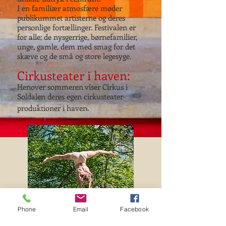
I en familiær atmosfære møder
publikummet artisterne og deres
personlige fortællinger. Festivalen er
for alle; de nysgerrige, børnefamilier,
unge, gamle, dem med smag for det
skæve og de små og store legesyge.
Cirkusteater i haven:
Henover sommeren viser Cirkus i
Soldalen deres egen cirkusteater-
produktioner i haven.
Phone
Email
Facebook