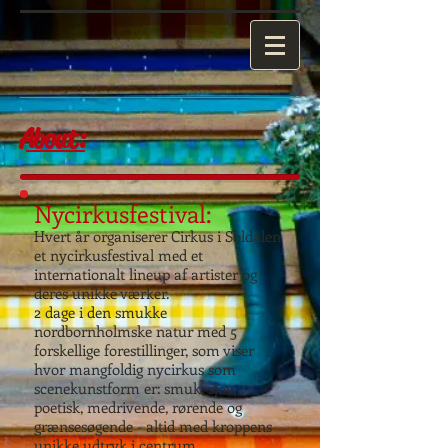
About:
Nycirkusfestival:
Hvert år organiserer Cirkus i Soldalen
et nycirkusfestival med et
internationalt lineup af artister og
deres unikke værker.
2 dage i den smukke
nordbornholmske natur med 5
forskellige forestillinger, som viser
hvor mangfoldig nycirkus som
scenekunstform er: smuk, sjov,
poetisk, medrivende, rørende og
grænsesøgende - altid med kroppens
unikke udtryk i centrum.