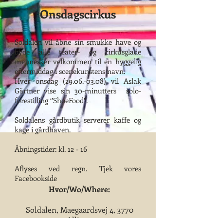
Onsdagscirkus
Soldalen vil åbne sin smukke have og
byde alle teater- og cirkusglade
mennesker velkommen til en hyggelig
eftermiddag i scenekunstens navn.
Hver onsdag (29.06.-03.08) vil Aslak
Gärtner vise sin 30-minutters solo-
forestilling ‘’ShoeFood’’.
Soldalens gårdbutik serverer kaffe og
kage i gårdhaven.
Åbningstider: kl. 12 - 16
Aflyses ved regn. Tjek vores
Facebookside
Hvor/Wo/Where:
Soldalen, Maegaardsvej 4, 3770