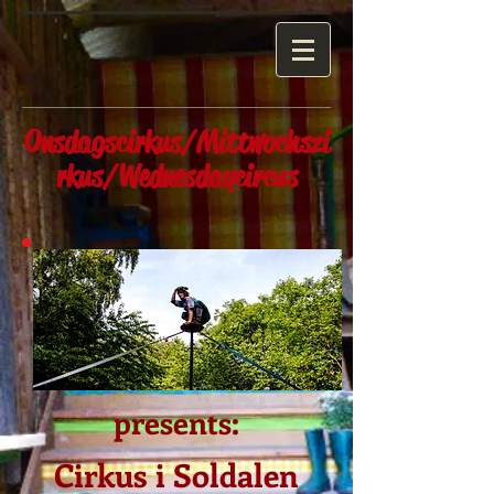
Onsdagscirkus/Mittwochszi
rkus/Wednesdaycircus
presents:
Cirkus i Soldalen