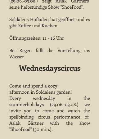
(29.06.-03.08.) zeigt Aslak Gärtners
seine halbstündige Show "ShoeFood".
Soldalens Hofladen hat geöffnet und es
gibt Kaffee und Kuchen.
Öffnungszeiten: 12 - 16 Uhr
Bei Regen fällt die Vorstellung ins
Wasser
​Wednesdayscircus
Come and spend a cozy
afternoon in Soldalens garden!
Every wednesday in the
summerholidays
(29.06.-03.08
.) we
invite you to come and watch the
spellbinding circus performance of
Aslak Gärtner with the show
"ShooFood" (30 min.).