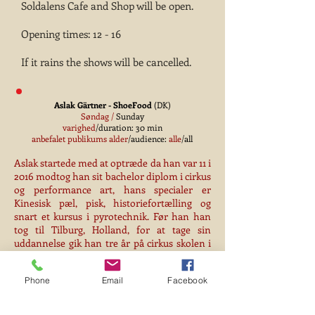
Soldalens Cafe and Shop will be open.
Opening times: 12 - 16
If it rains the shows will be cancelled.
Aslak Gärtner - ShoeFood
(DK)
Søn
dag /
Sun
day
varighed
/duration: 30 min
anbefalet publikums alder
/audience:
alle
/all
Aslak startede med at optræde da han var 11 i
2016 modtog han sit bachelor diplom i cirkus
og performance art, hans specialer er
Kinesisk pæl, pisk, historiefortælling og
snart et kursus i pyrotechnik. Før han han
tog til Tilburg, Holland, for at tage sin
uddannelse gik han tre år på cirkus skolen i
København, AFUK.
Aslak started performing with street theatre
Phone
Email
Facebook
at the age of 11. In 2016 he received his
bachelor diploma, his specialization is
Chinese Pole, bull whipping and story