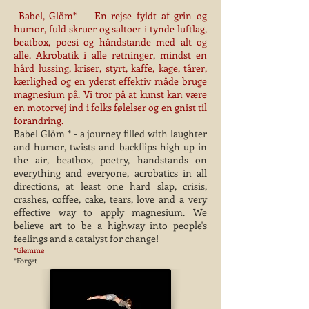
Babel, Glöm* - En rejse fyldt af grin og
humor, fuld skruer og saltoer i tynde luftlag,
beatbox, poesi og håndstande med alt og
alle. Akrobatik i alle retninger, mindst en
hård lussing, kriser, styrt, kaffe, kage, tårer,
kærlighed og en yderst effektiv måde bruge
magnesium på. Vi tror på at kunst kan være
en motorvej ind i folks følelser og en gnist til
forandring.
Babel Glöm * - a journey filled with laughter
and humor, twists and backflips high up in
the air, beatbox, poetry, handstands on
everything and everyone, acrobatics in all
directions, at least one hard slap, crisis,
crashes, coffee, cake, tears, love and a very
effective way to apply magnesium. We
believe art to be a highway into people's
feelings and a catalyst for change!
*Glemme
*Forget