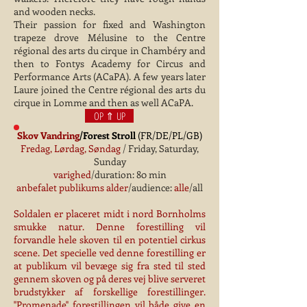
and wooden necks.
Their passion for fixed and Washington
trapeze drove Mélusine to the Centre
régional des arts du cirque in Chambéry and
then to Fontys Academy for Circus and
Performance Arts (ACaPA). A few years later
Laure joined the Centre régional des arts du
cirque in Lomme and then as well ACaPA.
OP ⇑ UP
Skov Vandring
/Forest Stroll
(FR/DE/PL/GB)
Fredag, Lørdag, Søndag
/ Friday, Saturday,
Sunday
varighed
/duration: 80 min
anbefalet publikums alder
/audience:
alle
/all
Soldalen er placeret midt i nord Bornholms
smukke natur. Denne forestilling vil
forvandle hele skoven til en potentiel cirkus
scene. Det specielle ved denne forestilling er
at publikum vil bevæge sig fra sted til sted
gennem skoven og på deres vej blive serveret
brudstykker af forskellige forestillinger.
''Promenade'' forestillingen vil både give en