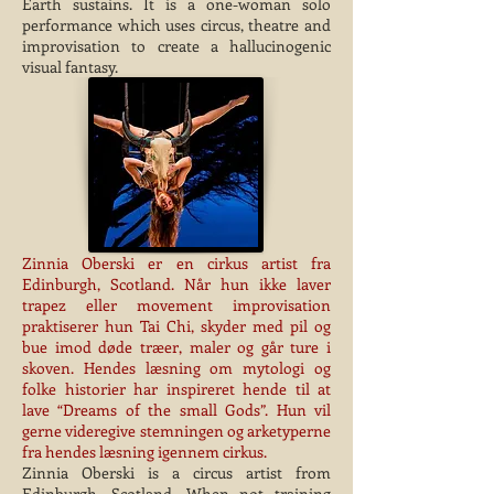
Earth sustains. It is a one-woman solo
performance which uses circus, theatre and
improvisation to create a hallucinogenic
visual fantasy.
Zinnia Oberski er en cirkus artist fra
Edinburgh, Scotland. Når hun ikke laver
trapez eller movement improvisation
praktiserer hun Tai Chi, skyder med pil og
bue imod døde træer, maler og går ture i
skoven. Hendes læsning om mytologi og
folke historier har inspireret hende til at
lave “Dreams of the small Gods”. Hun vil
gerne videregive stemningen og arketyperne
fra hendes læsning igennem cirkus.
Zinnia Oberski is a circus artist from
Edinburgh, Scotland. When not training