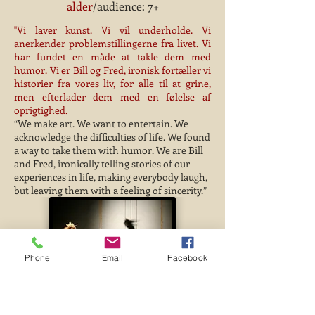
alder
/audience: 7+
''Vi laver kunst. Vi vil underholde. Vi
anerkender problemstillingerne fra livet. Vi
har fundet en måde at takle dem med
humor. Vi er Bill og Fred, ironisk fortæller vi
historier fra vores liv, for alle til at grine,
men efterlader dem med en følelse af
oprigtighed.
“We make art. We want to entertain. We
acknowledge the difficulties of life. We found
a way to take them with humor. We are Bill
and Fred, ironically telling stories of our
experiences in life, making everybody laugh,
but leaving them with a feeling of sincerity.”
Phone
Email
Facebook
Luisa og Elysia er begge færdiguddannet på
''Fontys dance academy'' i Tilburg, Holland.