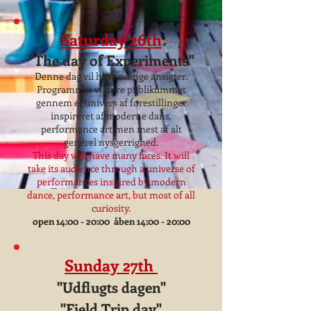
Saturday 26th
"The day of Experiments"
Denne dag vil have mange ansigter.
Programmet vil føre publikummet
gennem et univers af forestillinger
inspireret af moderne dans,
performance art men mest af alt
generel nysgerrighed.
This day will have many faces. It will
take its audience through a universe of
performances inspired by modern
dance, performance art, but most of all
curiosity.
open 14:00 - 20:00 åben 14:00 - 20:00
Sunday 27th
"Udflugts dagen"
"Field Trip day"