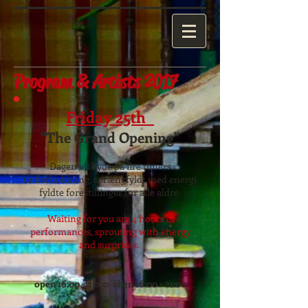
Program
& Artists 2017
Friday 25th
"The Grand Opening"
Dagen vil byde på fire timers
underholdning, sprængfyldt med energi
fyldte forestillinger for alle aldre.
Waiting for you are 4 hours of
performances, sprouting with energy
and surprises.
open 16:00 - 21:00 åben 16:00 - 21:00