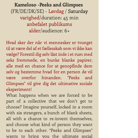
Kameloso -Peeks and Glimpses
(FR/DE/DK/SE) -
Lørdag /
Saturday
varighed
/duration: 45 min
anbefalet publikums
alder
/audience: 6+
Hvad sker der når vi mennesker er tvunget
til at være del af et fællesskab som vi ikke kan
vælge? Forestil dig selv låst inde i et rum med
seks fremmede, en bunke blanke papirer,
alle med en chance for at genopfinde dem
selv og bestemme hvad for en person de vil
være overfor hinanden. ''Peeks and
Glimpses'' vil give dig det ultimative sociale
eksperiment!
What happens when we are forced to be
part of a collective that we don’t get to
choose? Imagine yourself, locked in a room
with six strangers, a bunch of blank sheets,
all with a chance to re-invent themselves,
and choose what kind of person they want
to be to each other. “Peeks and Glimpses”
wants to bring you the ultimate social