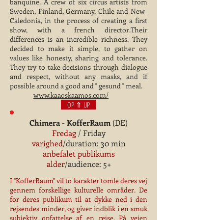
banquine. A crew of six circus artists from
Sweden, Finland, Germany, Chile and New-
Caledonia, in the process of creating a first
show, with a french director.Their
differences is an incredible richness. They
decided to make it simple, to gather on
values like honesty, sharing and tolerance.
They try to take decisions through dialogue
and respect, without any masks, and if
possible around a good and " gesund " meal.
www.kaaoskaamos.com/
OP ⇑ UP
Chimera - KofferRaum
(DE)
Fredag
/ Friday
varighed
/duration: 30 min
anbefalet publikums
alder
/audience: 5+
I ''KofferRaum'' vil to karakter tomle deres vej
gennem forskellige kulturelle områder. De
for deres publikum til at dykke ned i den
rejsendes minder, og giver indblik i en smuk
subjektiv opfattelse af en rejse. På vejen