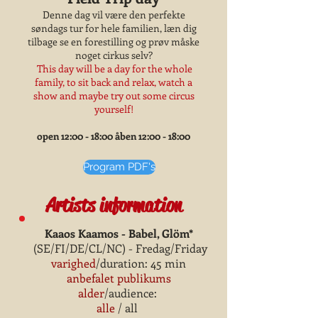
Denne dag vil være den perfekte
søndags tur for hele familien, læn dig
tilbage se en forestilling og prøv måske
noget cirkus selv?
This day will be a day for the whole
family, to sit back and relax, watch a
show and maybe try out some circus
yourself!
open 12:00 - 18:00 åben 12:00 - 18:00
Program PDF's
Artists information
Kaaos Kaamos - Babel, Glöm*
(SE/FI/DE/CL/NC) - Fredag/Friday
varighed
/duration: 45 min
anbefalet publikums
alder
/audience:
alle
/ all